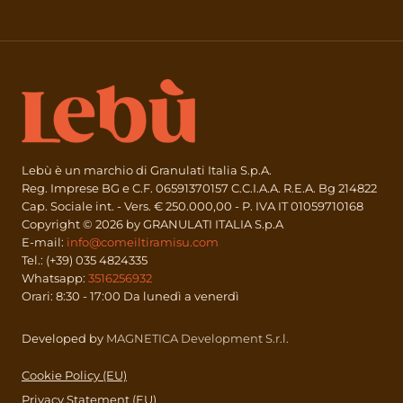
Lebù è un marchio di Granulati Italia S.p.A.
Reg. Imprese BG e C.F. 06591370157 C.C.I.A.A. R.E.A. Bg 214822
Cap. Sociale int. - Vers. € 250.000,00 - P. IVA IT 01059710168
Copyright © 2026 by GRANULATI ITALIA S.p.A
E-mail:
info@comeiltiramisu.com
Tel.: (+39) 035 4824335
Whatsapp:
3516256932
Orari: 8:30 - 17:00 Da lunedì a venerdì
Developed by
MAGNETICA Development S.r.l.
Cookie Policy (EU)
Privacy Statement (EU)