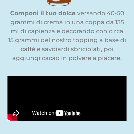
Componi il tuo dolce
versando 40-50
grammi di crema in una coppa da 135
ml di capienza e decorando con circa
15 grammi del nostro topping a base di
caffè e savoiardi sbriciolati, poi
aggiungi cacao in polvere a piacere.