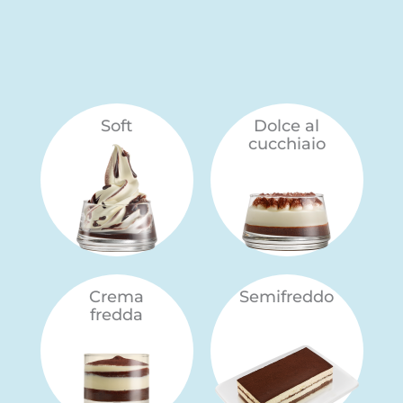
Soft
Dolce al
cucchiaio
Crema
Semifreddo
fredda